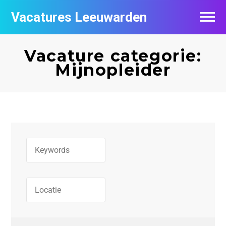
Vacatures Leeuwarden
Vacatures per bedrijf
Vacature categorie:
De populairste vacatures in Leeuwarden
Mijnopleider
Nieuwsbrief feed