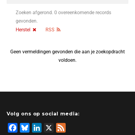
Zoeken afgerond. 0 overeenkomende records
gevonden.
Herstel
RSS
Geen vermeldingen gevonden die aan je zoekopdracht
voldoen.
Volg ons op social media:
F
Bl
Li
X
F