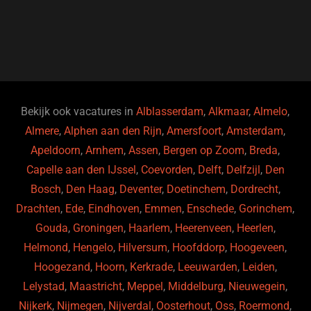
a
u
n
e
c
e
k
e
e
s
e
d
b
ky
dI
o
n
o
Bekijk ook vacatures in
Alblasserdam
,
Alkmaar
,
Almelo
,
Almere
,
Alphen aan den Rijn
,
Amersfoort
,
Amsterdam
,
k
Apeldoorn
,
Arnhem
,
Assen
,
Bergen op Zoom
,
Breda
,
Capelle aan den IJssel
,
Coevorden
,
Delft
,
Delfzijl
,
Den
Bosch
,
Den Haag
,
Deventer
,
Doetinchem
,
Dordrecht
,
Drachten
,
Ede
,
Eindhoven
,
Emmen
,
Enschede
,
Gorinchem
,
Gouda
,
Groningen
,
Haarlem
,
Heerenveen
,
Heerlen
,
Helmond
,
Hengelo
,
Hilversum
,
Hoofddorp
,
Hoogeveen
,
Hoogezand
,
Hoorn
,
Kerkrade
,
Leeuwarden
,
Leiden
,
Lelystad
,
Maastricht
,
Meppel
,
Middelburg
,
Nieuwegein
,
Nijkerk
,
Nijmegen
,
Nijverdal
,
Oosterhout
,
Oss
,
Roermond
,