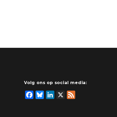
Volg ons op social media:
F
Bl
Li
X
F
a
u
n
e
c
e
k
e