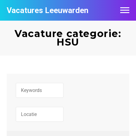
Vacatures Leeuwarden
Vacatures per bedrijf
Vacature categorie:
De populairste vacatures in Leeuwarden
HSU
Nieuwsbrief feed