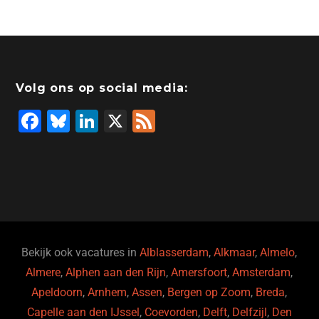
Volg ons op social media:
F
Bl
Li
X
F
a
u
n
e
c
e
k
e
e
s
e
d
b
ky
dI
o
n
o
Bekijk ook vacatures in
Alblasserdam
,
Alkmaar
,
Almelo
,
Almere
,
Alphen aan den Rijn
,
Amersfoort
,
Amsterdam
,
k
Apeldoorn
,
Arnhem
,
Assen
,
Bergen op Zoom
,
Breda
,
Capelle aan den IJssel
,
Coevorden
,
Delft
,
Delfzijl
,
Den