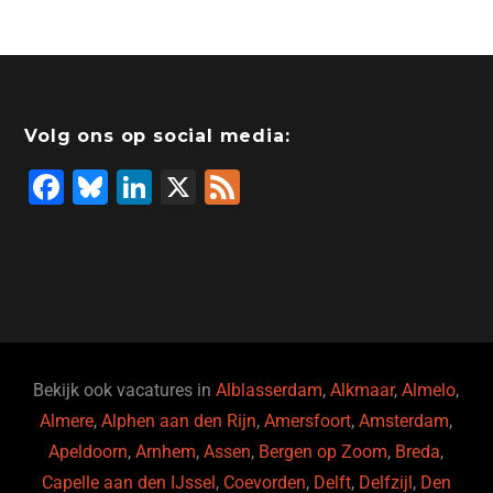
Volg ons op social media:
F
Bl
Li
X
F
a
u
n
e
c
e
k
e
e
s
e
d
b
ky
dI
o
n
o
Bekijk ook vacatures in
Alblasserdam
,
Alkmaar
,
Almelo
,
Almere
,
Alphen aan den Rijn
,
Amersfoort
,
Amsterdam
,
k
Apeldoorn
,
Arnhem
,
Assen
,
Bergen op Zoom
,
Breda
,
Capelle aan den IJssel
,
Coevorden
,
Delft
,
Delfzijl
,
Den