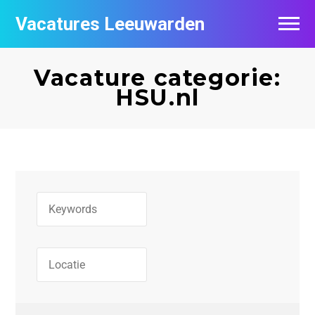
Vacatures Leeuwarden
Vacatures per bedrijf
Vacature categorie:
De populairste vacatures in Leeuwarden
HSU.nl
Nieuwsbrief feed