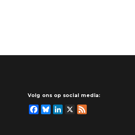
Volg ons op social media:
F
Bl
Li
X
F
a
u
n
e
c
e
k
e