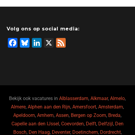
Volg ons op social media:
F
Bl
Li
X
F
a
u
n
e
c
e
k
e
e
s
e
d
b
ky
dI
o
n
o
Bekijk ook vacatures in
Alblasserdam
,
Alkmaar
,
Almelo
,
Almere
,
Alphen aan den Rijn
,
Amersfoort
,
Amsterdam
,
k
Apeldoorn
,
Arnhem
,
Assen
,
Bergen op Zoom
,
Breda
,
Capelle aan den IJssel
,
Coevorden
,
Delft
,
Delfzijl
,
Den
Bosch
,
Den Haag
,
Deventer
,
Doetinchem
,
Dordrecht
,