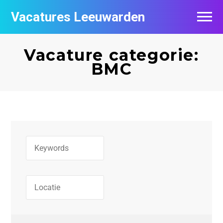
Vacatures Leeuwarden
Vacatures per bedrijf
Vacature categorie:
De populairste vacatures in Leeuwarden
BMC
Nieuwsbrief feed