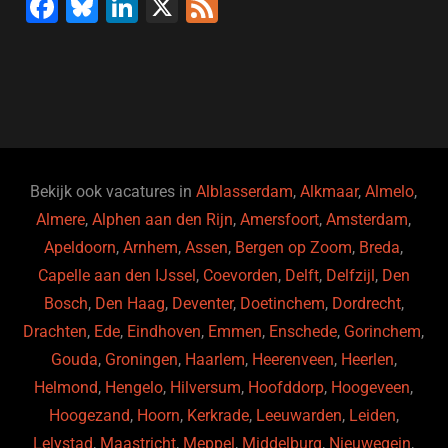
F
Bl
Li
X
F
a
u
n
e
c
e
k
e
e
s
e
d
b
ky
dI
o
n
o
Bekijk ook vacatures in
Alblasserdam
,
Alkmaar
,
Almelo
,
Almere
,
Alphen aan den Rijn
,
Amersfoort
,
Amsterdam
,
k
Apeldoorn
,
Arnhem
,
Assen
,
Bergen op Zoom
,
Breda
,
Capelle aan den IJssel
,
Coevorden
,
Delft
,
Delfzijl
,
Den
Bosch
,
Den Haag
,
Deventer
,
Doetinchem
,
Dordrecht
,
Drachten
,
Ede
,
Eindhoven
,
Emmen
,
Enschede
,
Gorinchem
,
Gouda
,
Groningen
,
Haarlem
,
Heerenveen
,
Heerlen
,
Helmond
,
Hengelo
,
Hilversum
,
Hoofddorp
,
Hoogeveen
,
Hoogezand
,
Hoorn
,
Kerkrade
,
Leeuwarden
,
Leiden
,
Lelystad
,
Maastricht
,
Meppel
,
Middelburg
,
Nieuwegein
,