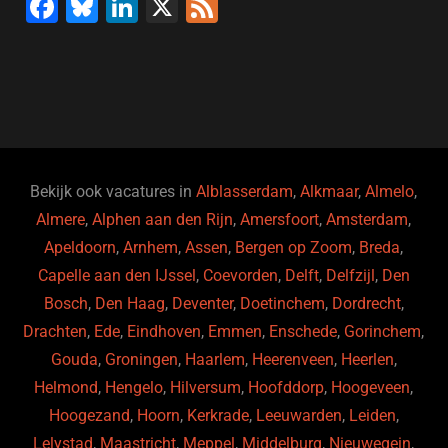
F
Bl
Li
X
F
a
u
n
e
c
e
k
e
e
s
e
d
b
ky
dI
o
n
o
Bekijk ook vacatures in
Alblasserdam
,
Alkmaar
,
Almelo
,
Almere
,
Alphen aan den Rijn
,
Amersfoort
,
Amsterdam
,
k
Apeldoorn
,
Arnhem
,
Assen
,
Bergen op Zoom
,
Breda
,
Capelle aan den IJssel
,
Coevorden
,
Delft
,
Delfzijl
,
Den
Bosch
,
Den Haag
,
Deventer
,
Doetinchem
,
Dordrecht
,
Drachten
,
Ede
,
Eindhoven
,
Emmen
,
Enschede
,
Gorinchem
,
Gouda
,
Groningen
,
Haarlem
,
Heerenveen
,
Heerlen
,
Helmond
,
Hengelo
,
Hilversum
,
Hoofddorp
,
Hoogeveen
,
Hoogezand
,
Hoorn
,
Kerkrade
,
Leeuwarden
,
Leiden
,
Lelystad
,
Maastricht
,
Meppel
,
Middelburg
,
Nieuwegein
,